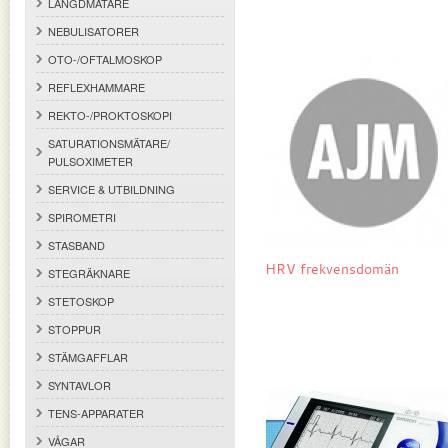
LÄNGDMÄTARE
NEBULISATORER
OTO-/OFTALMOSKOP
REFLEXHAMMARE
REKTO-/PROKTOSKOPI
SATURATIONSMÄTARE/
PULSOXIMETER
SERVICE & UTBILDNING
SPIROMETRI
STASBAND
HRV frekvensdomän
STEGRÄKNARE
STETOSKOP
STOPPUR
STÄMGAFFLAR
SYNTAVLOR
TENS-APPARATER
VÅGAR