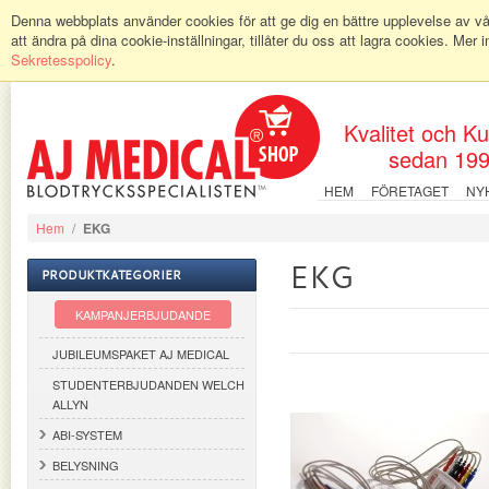
Denna webbplats använder cookies för att ge dig en bättre upplevelse av vår
att ändra på dina cookie-inställningar, tillåter du oss att lagra cookies. Mer 
Sekretesspolicy
.
Kvalitet och K
sedan 19
HEM
FÖRETAGET
NY
Hem
/
EKG
EKG
PRODUKTKATEGORIER
KAMPANJERBJUDANDE
JUBILEUMSPAKET AJ MEDICAL
STUDENTERBJUDANDEN WELCH
ALLYN
ABI-SYSTEM
BELYSNING