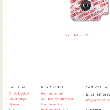
Red Dot 2670
FÖRETAGET
KUNDTJÄNST
KONTAKTA OS
Om AJ Medical
Hur handlar jag?
Tel. 08 - 767 29 7
FAQ Blodtryck
Köp- och leveransvillkor
info@ajmedical.s
Nyheter
Integritetspolicy
Press
Beställningsblankett
AJ Medical