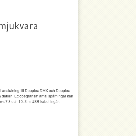
mjukvara
 i anslutning till Dopplex DMX och Dopplex
å datorn. Ett obegränsat antal spårningar kan
ows 7,8 och 10. 3 m USB-kabel ingår.
n