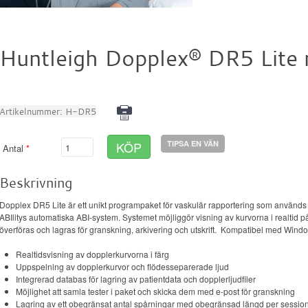
Huntleigh Dopplex® DR5 Lite 
Artikelnummer:
H-DR5
KÖP
TIPSA EN VÄN
Antal
Beskrivning
Dopplex DR5 Lite är ett unikt programpaket för vaskulär rapportering som används
ABIlitys automatiska ABI-system. Systemet möjliggör visning av kurvorna i realtid p
överföras och lagras för granskning, arkivering och utskrift. Kompatibel med Wind
Realtidsvisning av dopplerkurvorna i färg
Uppspelning av dopplerkurvor och flödesseparerade ljud
Integrerad databas för lagring av patientdata och dopplerljudfiler
Möjlighet att samla tester i paket och skicka dem med e-post för granskning
Lagring av ett obegränsat antal spårningar med obegränsad längd per sessio