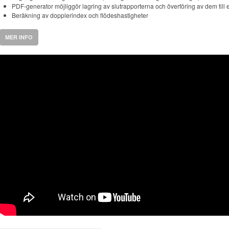
PDF-generator möjliggör lagring av slutrapporterna och överföring av dem till
Beräkning av dopplerindex och flödeshastigheter
MER INFO