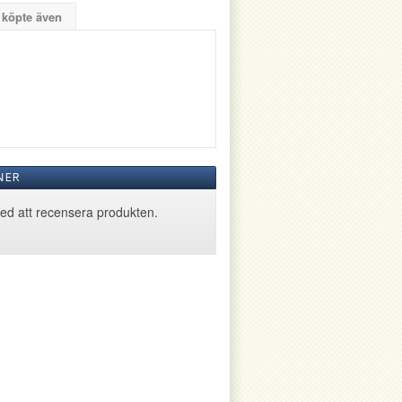
 köpte även
NER
med att recensera produkten.