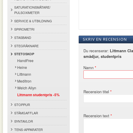
SATURATIONSMÄTARE/
PULSOXIMETER
SERVICE & UTBILDNING
SPIROMETRI
STASBAND
SKRIV EN RECENSION
STEGRÄKNARE
Du recenserar:
Littmann Cla
STETOSKOP
smådjur, studentpris
HandFree
Namn
Heine
Littmann
Meditron
Welch Allyn
Recension titel
Littmann studentpris -5%
STOPPUR
STÄMGAFFLAR
Recension text
SYNTAVLOR
TENS-APPARATER