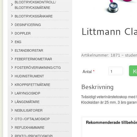
BLODTRYCKSKONTROLL/
BLODTRYCKSMÄTARE
BLODTRYCKSSÄNKARE
DESINFICERING
Littmann Cla
DOPPLER
EKG
ELTANDBORSTAR
Artikelnummer:
1871 - studen
FEBERTERMOMETRAR
FOSTERÖVERVAKNING/CTG
K
Antal
HUDINSTRUMENT
KROPPSFETTMÄTARE
Beskrivning
LARYNGOSKOP
Tvåsidigt veterinärstetoskop med
LÄNGDMÄTARE
Klocksidan är 25 mm. 3 års garant
NEBULISATORER
OTO-/OFTALMOSKOP
Rekommenderade tillbehö
REFLEXHAMMARE
REKTO-/PROKTOSKOPI